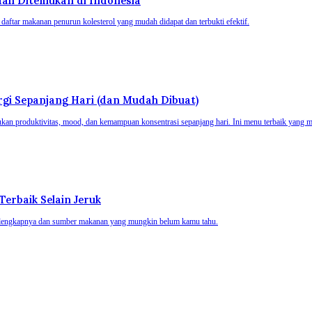
ah Ditemukan di Indonesia
i daftar makanan penurun kolesterol yang mudah didapat dan terbukti efektif.
gi Sepanjang Hari (dan Mudah Dibuat)
ukan produktivitas, mood, dan kemampuan konsentrasi sepanjang hari. Ini menu terbaik yang 
erbaik Selain Jeruk
at lengkapnya dan sumber makanan yang mungkin belum kamu tahu.