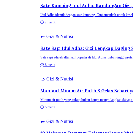
Sate Kambing Idul Adha: Kandungan Gizi,
Idul Adha identik dengan sate kambing. Tapi amankah untuk keseha
⏱
7 menit
🥗
Gizi & Nutrisi
Sate Sapi Idul Adha: Gizi Lengkap Dagin
Sate sapi adalah alternatif populer di Idul Adha. Lebih tinggi pro
⏱
8 menit
🥗
Gizi & Nutrisi
Manfaat Minum Air Putih 8 Gelas Sehari y
Minum air putih yang cukup bukan hanya menghilangkan dahaga. 
⏱
5 menit
🥗
Gizi & Nutrisi