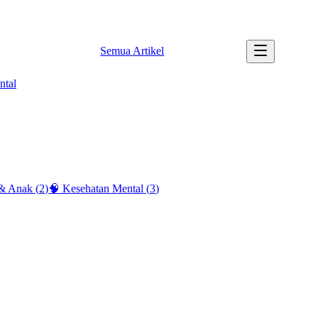
✉️ info@tipssehatku.com |
Tentang Kami
Semua Artikel
ntal
 & Anak
(
2
)
🧠
Kesehatan Mental
(
3
)