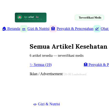
📋 Informasi Kesehatan Terpercaya · 19 Artikel Terverifikasi Medis
tips
sehat
ku
Terverifikasi Medis
HIDUP SEHAT DIMULAI DARI SINI
🏠 Beranda
🥗
Gizi & Nutrisi
🏥
Penyakit & Pencegahan
🌿
Obat
Semua Artikel Kesehatan
6 artikel tersedia — terverifikasi medis
✨ Semua (
19
)
🥗
Gizi & Nutrisi
(
6
)
🏥
Penyakit & 
Iklan / Advertisement
728×90 Leaderboard
🥗
Gizi & Nutrisi