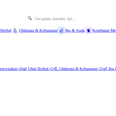
🔍
 Herbal
💪
Olahraga & Kebugaran
👶
Ibu & Anak
🧠
Kesehatan Me
Pencegahan
(
4
)
🌿
Obat Herbal
(
2
)
💪
Olahraga & Kebugaran
(
2
)
👶
Ibu