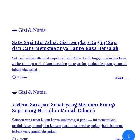
🥗
Gizi & Nutrisi
Sate Sapi Idul Adha: Gizi Lengkap Daging Sapi
dan Cara Menikmatinya Tanpa Rasa Bersalah
Sate sapi adalah alternatif populer di Idul Adha. Lebih tinggi protein dan kaya
zat besi — tapi perlu dikonsumsi dengan tepat. Ini panduan lengkapnya untuk
tubuh tetap sehat.
⏱
8 menit
Baca →
🥗
Gizi & Nutrisi
7 Menu Sarapan Sehat yang Memberi Energi
Sepanjang Hari (dan Mudah Dibuat)
Sarapan yang tepat bukan hanya soal mengisi perut — ini menentukan
produktivitas, mood, dan kemampuan konsentrasi sepanjang hari. Ini menu
terbaik yang mudah disiapkan.
f
⏱
7 menit
Baca →