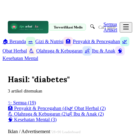
📋 Informasi Kesehatan Terpercaya · 19 Artikel
✉️ info@tipssehatku.com
Terverifikasi Medis
|
Tentang Kami
Semua
🔍
tips
sehat
ku
Terverifikasi Medis
Artikel
HIDUP SEHAT DIMULAI DARI SINI
🏠 Beranda
🥗
Gizi & Nutrisi
🏥
Penyakit & Pencegahan
🌿
Obat Herbal
💪
Olahraga & Kebugaran
👶
Ibu & Anak
🧠
Kesehatan Mental
Hasil: "diabetes"
3 artikel ditemukan
✨ Semua (
19
)
🥗
Gizi & Nutrisi
(
6
)
🏥
Penyakit & Pencegahan
(
4
)
🌿
Obat Herbal
(
2
)
💪
Olahraga & Kebugaran
(
2
)
👶
Ibu & Anak
(
2
)
🧠
Kesehatan Mental
(
3
)
Iklan / Advertisement
728×90 Leaderboard