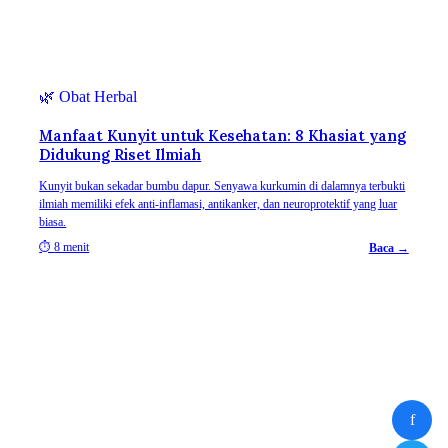
🌿
Obat Herbal
Manfaat Kunyit untuk Kesehatan: 8 Khasiat yang
Didukung Riset Ilmiah
Kunyit bukan sekadar bumbu dapur. Senyawa kurkumin di dalamnya terbukti
ilmiah memiliki efek anti-inflamasi, antikanker, dan neuroprotektif yang luar
biasa.
⏱
8 menit
Baca →
f