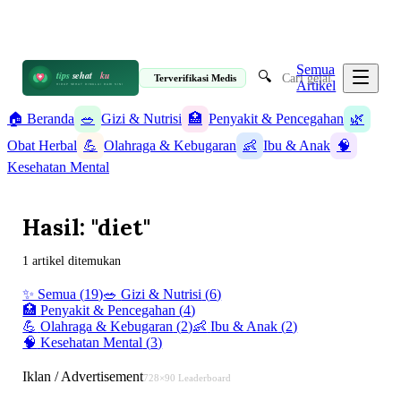
📋 Informasi Kesehatan Terpercaya · 19 Artikel
✉️ info@tipssehatku.com
Terverifikasi Medis
|
Tentang Kami
Semua
🔍
tips
sehat
ku
Terverifikasi Medis
Artikel
HIDUP SEHAT DIMULAI DARI SINI
🏠 Beranda
🥗
Gizi & Nutrisi
🏥
Penyakit & Pencegahan
🌿
Obat Herbal
💪
Olahraga & Kebugaran
👶
Ibu & Anak
🧠
Kesehatan Mental
Hasil: "diet"
1 artikel ditemukan
✨ Semua (
19
)
🥗
Gizi & Nutrisi
(
6
)
🏥
Penyakit & Pencegahan
(
4
)
🌿
Obat Herbal
(
2
)
💪
Olahraga & Kebugaran
(
2
)
👶
Ibu & Anak
(
2
)
🧠
Kesehatan Mental
(
3
)
Iklan / Advertisement
728×90 Leaderboard