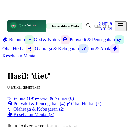
📋 Informasi Kesehatan Terpercaya · 19 Artikel
✉️ info@tipssehatku.com
Terverifikasi Medis
|
Tentang Kami
Semua
🔍
tips
sehat
ku
Terverifikasi Medis
Artikel
HIDUP SEHAT DIMULAI DARI SINI
🏠 Beranda
🥗
Gizi & Nutrisi
🏥
Penyakit & Pencegahan
🌿
Obat Herbal
💪
Olahraga & Kebugaran
👶
Ibu & Anak
🧠
Kesehatan Mental
Hasil: "diet"
0 artikel ditemukan
✨ Semua (
19
)
🥗
Gizi & Nutrisi
(
6
)
🏥
Penyakit & Pencegahan
(
4
)
🌿
Obat Herbal
(
2
)
💪
Olahraga & Kebugaran
(
2
)
👶
Ibu & Anak
(
2
)
🧠
Kesehatan Mental
(
3
)
Iklan / Advertisement
728×90 Leaderboard