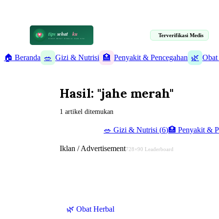
📋 Informasi Kesehatan Terpercaya · 19 Artikel Terverifikasi Medis
tips
sehat
ku
Terverifikasi Medis
HIDUP SEHAT DIMULAI DARI SINI
🏠 Beranda
🥗
Gizi & Nutrisi
🏥
Penyakit & Pencegahan
🌿
Obat
Hasil: "jahe merah"
1 artikel ditemukan
✨ Semua (
19
)
🥗
Gizi & Nutrisi
(
6
)
🏥
Penyakit & 
Iklan / Advertisement
728×90 Leaderboard
🌿
Obat Herbal