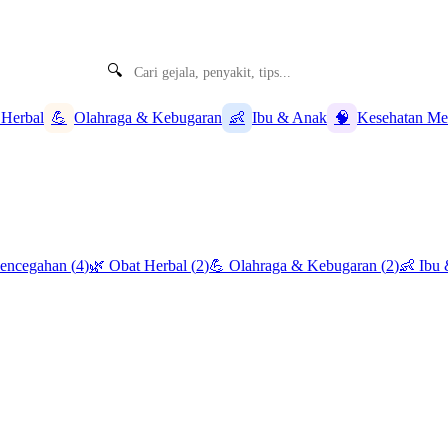
🔍
 Herbal
💪
Olahraga & Kebugaran
👶
Ibu & Anak
🧠
Kesehatan Me
Pencegahan
(
4
)
🌿
Obat Herbal
(
2
)
💪
Olahraga & Kebugaran
(
2
)
👶
Ibu