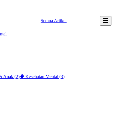
✉️ info@tipssehatku.com |
Tentang Kami
Semua Artikel
ntal
 & Anak
(
2
)
🧠
Kesehatan Mental
(
3
)