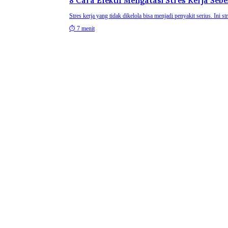
8 Cara Efektif Mengatasi Stres Kerja Se
Stres kerja yang tidak dikelola bisa menjadi penyakit serius. Ini str
⏱
7 menit