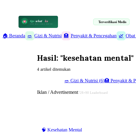
📋 Informasi Kesehatan Terpercaya · 19 Artikel Terverifikasi Medis
tips
sehat
ku
Terverifikasi Medis
HIDUP SEHAT DIMULAI DARI SINI
🏠 Beranda
🥗
Gizi & Nutrisi
🏥
Penyakit & Pencegahan
🌿
Obat
Hasil: "kesehatan mental"
4 artikel ditemukan
✨ Semua (
19
)
🥗
Gizi & Nutrisi
(
6
)
🏥
Penyakit & 
Iklan / Advertisement
728×90 Leaderboard
🧠
Kesehatan Mental