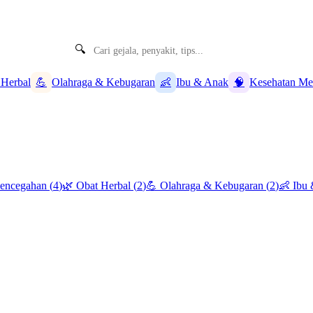
🔍
 Herbal
💪
Olahraga & Kebugaran
👶
Ibu & Anak
🧠
Kesehatan Me
Pencegahan
(
4
)
🌿
Obat Herbal
(
2
)
💪
Olahraga & Kebugaran
(
2
)
👶
Ibu