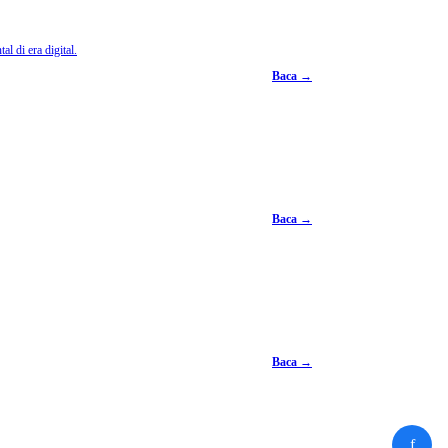
l di era digital.
Baca →
Baca →
Baca →
f