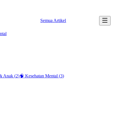
✉️ info@tipssehatku.com |
Tentang Kami
Semua Artikel
ntal
 & Anak
(
2
)
🧠
Kesehatan Mental
(
3
)