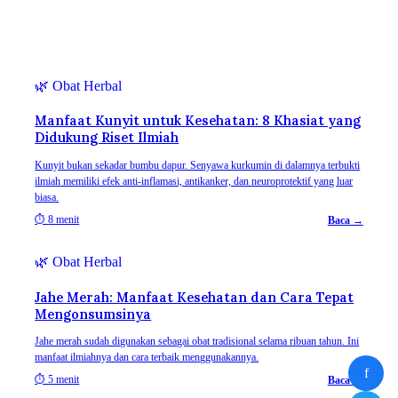
🌿
Obat Herbal
Manfaat Kunyit untuk Kesehatan: 8 Khasiat yang
Didukung Riset Ilmiah
Kunyit bukan sekadar bumbu dapur. Senyawa kurkumin di dalamnya terbukti
ilmiah memiliki efek anti-inflamasi, antikanker, dan neuroprotektif yang luar
biasa.
⏱
8 menit
Baca →
🌿
Obat Herbal
Jahe Merah: Manfaat Kesehatan dan Cara Tepat
Mengonsumsinya
Jahe merah sudah digunakan sebagai obat tradisional selama ribuan tahun. Ini
manfaat ilmiahnya dan cara terbaik menggunakannya.
f
⏱
5 menit
Baca →