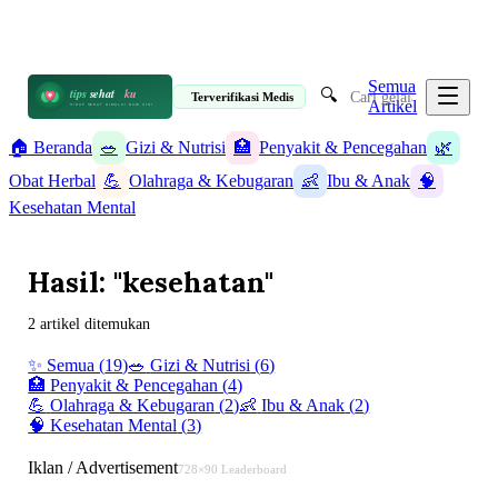
📋 Informasi Kesehatan Terpercaya · 19 Artikel
✉️ info@tipssehatku.com
Terverifikasi Medis
|
Tentang Kami
Semua
🔍
tips
sehat
ku
Terverifikasi Medis
Artikel
HIDUP SEHAT DIMULAI DARI SINI
🏠 Beranda
🥗
Gizi & Nutrisi
🏥
Penyakit & Pencegahan
🌿
Obat Herbal
💪
Olahraga & Kebugaran
👶
Ibu & Anak
🧠
Kesehatan Mental
Hasil: "kesehatan"
2 artikel ditemukan
✨ Semua (
19
)
🥗
Gizi & Nutrisi
(
6
)
🏥
Penyakit & Pencegahan
(
4
)
🌿
Obat Herbal
(
2
)
💪
Olahraga & Kebugaran
(
2
)
👶
Ibu & Anak
(
2
)
🧠
Kesehatan Mental
(
3
)
Iklan / Advertisement
728×90 Leaderboard