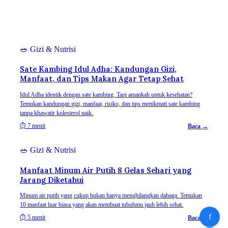
🥗
Gizi & Nutrisi
Sate Kambing Idul Adha: Kandungan Gizi,
Manfaat, dan Tips Makan Agar Tetap Sehat
Idul Adha identik dengan sate kambing. Tapi amankah untuk kesehatan?
Temukan kandungan gizi, manfaat, risiko, dan tips menikmati sate kambing
tanpa khawatir kolesterol naik.
⏱
7 menit
Baca →
🥗
Gizi & Nutrisi
Manfaat Minum Air Putih 8 Gelas Sehari yang
Jarang Diketahui
Minum air putih yang cukup bukan hanya menghilangkan dahaga. Temukan
10 manfaat luar biasa yang akan membuat tubuhmu jauh lebih sehat.
f
⏱
5 menit
Baca →