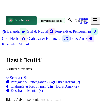
📋 Informasi Kesehatan Terpercaya · 19 Artikel
✉️ info@tipssehatku.com
Terverifikasi Medis
|
Tentang Kami
Semua
🔍
tips
sehat
ku
Terverifikasi Medis
Artikel
HIDUP SEHAT DIMULAI DARI SINI
🏠 Beranda
🥗
Gizi & Nutrisi
🏥
Penyakit & Pencegahan
🌿
Obat Herbal
💪
Olahraga & Kebugaran
👶
Ibu & Anak
🧠
Kesehatan Mental
Hasil: "kulit"
3 artikel ditemukan
✨ Semua (
19
)
🥗
Gizi & Nutrisi
(
6
)
🏥
Penyakit & Pencegahan
(
4
)
🌿
Obat Herbal
(
2
)
💪
Olahraga & Kebugaran
(
2
)
👶
Ibu & Anak
(
2
)
🧠
Kesehatan Mental
(
3
)
Iklan / Advertisement
728×90 Leaderboard