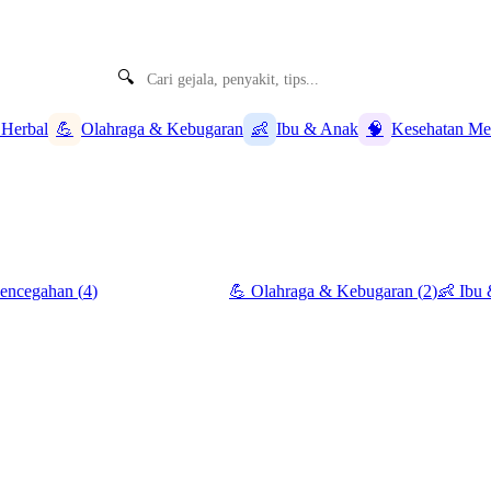
🔍
 Herbal
💪
Olahraga & Kebugaran
👶
Ibu & Anak
🧠
Kesehatan Me
Pencegahan
(
4
)
🌿
Obat Herbal
(
2
)
💪
Olahraga & Kebugaran
(
2
)
👶
Ibu