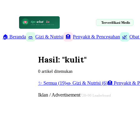
📋 Informasi Kesehatan Terpercaya · 19 Artikel Terverifikasi Medis
tips
sehat
ku
Terverifikasi Medis
HIDUP SEHAT DIMULAI DARI SINI
🏠 Beranda
🥗
Gizi & Nutrisi
🏥
Penyakit & Pencegahan
🌿
Obat
Hasil: "kulit"
0 artikel ditemukan
✨ Semua (
19
)
🥗
Gizi & Nutrisi
(
6
)
🏥
Penyakit & 
Iklan / Advertisement
728×90 Leaderboard