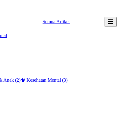
✉️ info@tipssehatku.com |
Tentang Kami
Semua Artikel
ntal
 & Anak
(
2
)
🧠
Kesehatan Mental
(
3
)