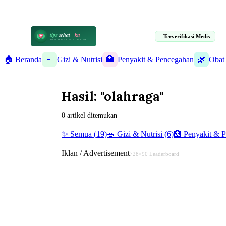
📋 Informasi Kesehatan Terpercaya · 19 Artikel Terverifikasi Medis
tips
sehat
ku
Terverifikasi Medis
HIDUP SEHAT DIMULAI DARI SINI
🏠 Beranda
🥗
Gizi & Nutrisi
🏥
Penyakit & Pencegahan
🌿
Obat
Hasil: "olahraga"
0 artikel ditemukan
✨ Semua (
19
)
🥗
Gizi & Nutrisi
(
6
)
🏥
Penyakit & 
Iklan / Advertisement
728×90 Leaderboard