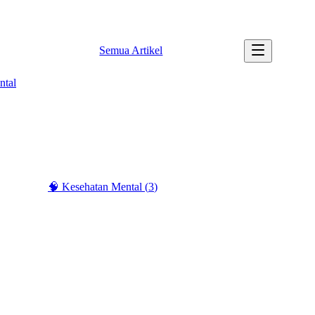
✉️ info@tipssehatku.com |
Tentang Kami
Semua Artikel
ntal
 & Anak
(
2
)
🧠
Kesehatan Mental
(
3
)