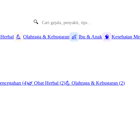
🔍
 Herbal
💪
Olahraga & Kebugaran
👶
Ibu & Anak
🧠
Kesehatan Me
Pencegahan
(
4
)
🌿
Obat Herbal
(
2
)
💪
Olahraga & Kebugaran
(
2
)
👶
Ibu