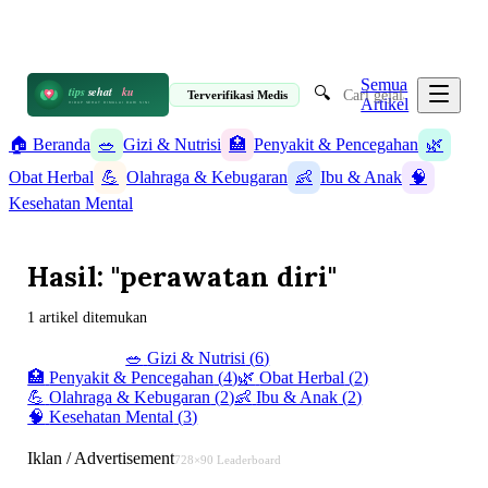
📋 Informasi Kesehatan Terpercaya · 19 Artikel
✉️ info@tipssehatku.com
Terverifikasi Medis
|
Tentang Kami
Semua
🔍
tips
sehat
ku
Terverifikasi Medis
Artikel
HIDUP SEHAT DIMULAI DARI SINI
🏠 Beranda
🥗
Gizi & Nutrisi
🏥
Penyakit & Pencegahan
🌿
Obat Herbal
💪
Olahraga & Kebugaran
👶
Ibu & Anak
🧠
Kesehatan Mental
Hasil: "perawatan diri"
1 artikel ditemukan
✨ Semua (
19
)
🥗
Gizi & Nutrisi
(
6
)
🏥
Penyakit & Pencegahan
(
4
)
🌿
Obat Herbal
(
2
)
💪
Olahraga & Kebugaran
(
2
)
👶
Ibu & Anak
(
2
)
🧠
Kesehatan Mental
(
3
)
Iklan / Advertisement
728×90 Leaderboard