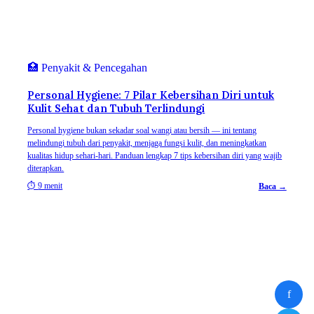
🏥
Penyakit & Pencegahan
Personal Hygiene: 7 Pilar Kebersihan Diri untuk
Kulit Sehat dan Tubuh Terlindungi
Personal hygiene bukan sekadar soal wangi atau bersih — ini tentang
melindungi tubuh dari penyakit, menjaga fungsi kulit, dan meningkatkan
kualitas hidup sehari-hari. Panduan lengkap 7 tips kebersihan diri yang wajib
diterapkan.
⏱
9 menit
Baca →
f