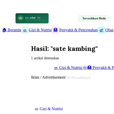
📋 Informasi Kesehatan Terpercaya · 19 Artikel Terverifikasi Medis
tips
sehat
ku
Terverifikasi Medis
HIDUP SEHAT DIMULAI DARI SINI
🏠 Beranda
🥗
Gizi & Nutrisi
🏥
Penyakit & Pencegahan
🌿
Obat
Hasil: "sate kambing"
1 artikel ditemukan
✨ Semua (
19
)
🥗
Gizi & Nutrisi
(
6
)
🏥
Penyakit & 
Iklan / Advertisement
728×90 Leaderboard
🥗
Gizi & Nutrisi