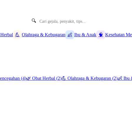
🔍
 Herbal
💪
Olahraga & Kebugaran
👶
Ibu & Anak
🧠
Kesehatan Me
Pencegahan
(
4
)
🌿
Obat Herbal
(
2
)
💪
Olahraga & Kebugaran
(
2
)
👶
Ibu