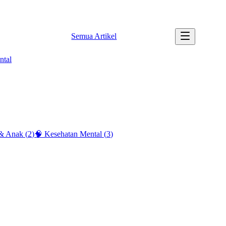
✉️ info@tipssehatku.com |
Tentang Kami
Semua Artikel
ntal
 & Anak
(
2
)
🧠
Kesehatan Mental
(
3
)