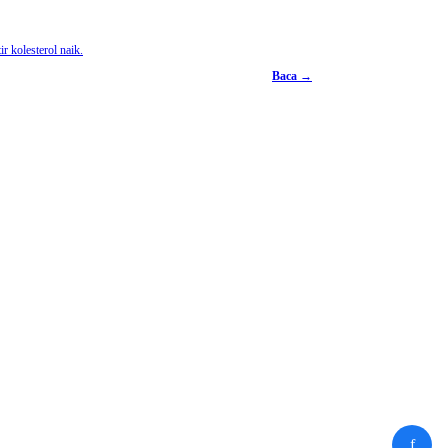
r kolesterol naik.
Baca →
f