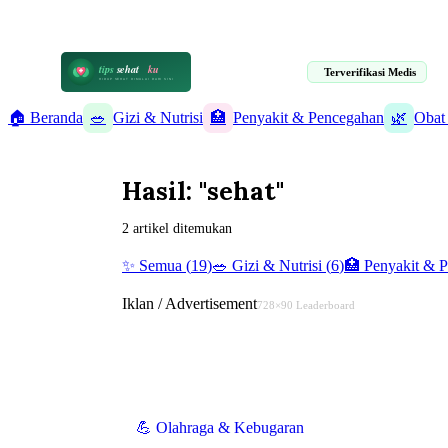
📋 Informasi Kesehatan Terpercaya · 19 Artikel Terverifikasi Medis
tips
sehat
ku
Terverifikasi Medis
HIDUP SEHAT DIMULAI DARI SINI
🏠 Beranda
🥗
Gizi & Nutrisi
🏥
Penyakit & Pencegahan
🌿
Obat
Hasil: "sehat"
2 artikel ditemukan
✨ Semua (
19
)
🥗
Gizi & Nutrisi
(
6
)
🏥
Penyakit & 
Iklan / Advertisement
728×90 Leaderboard
💪
Olahraga & Kebugaran