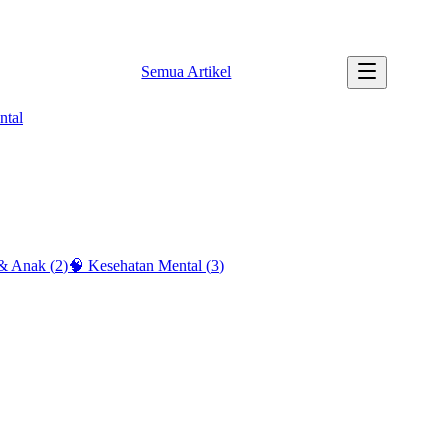
✉️ info@tipssehatku.com |
Tentang Kami
Semua Artikel
ntal
 & Anak
(
2
)
🧠
Kesehatan Mental
(
3
)