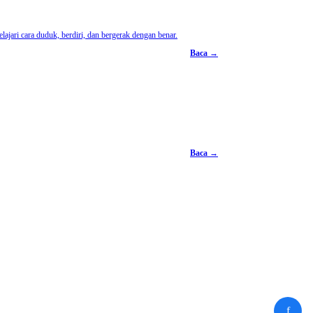
ajari cara duduk, berdiri, dan bergerak dengan benar.
Baca →
Baca →
f