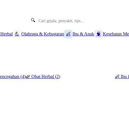
🔍
 Herbal
💪
Olahraga & Kebugaran
👶
Ibu & Anak
🧠
Kesehatan Me
Pencegahan
(
4
)
🌿
Obat Herbal
(
2
)
💪
Olahraga & Kebugaran
(
2
)
👶
Ibu