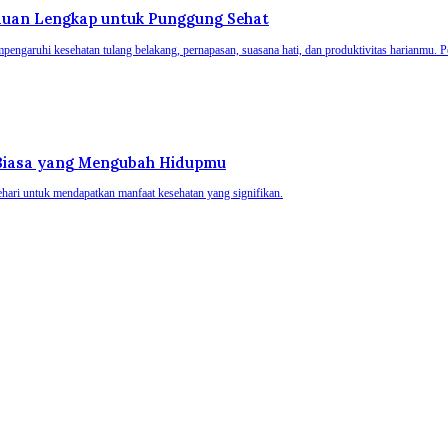
duan Lengkap untuk Punggung Sehat
garuhi kesehatan tulang belakang, pernapasan, suasana hati, dan produktivitas harianmu. Pel
 Biasa yang Mengubah Hidupmu
hari untuk mendapatkan manfaat kesehatan yang signifikan.