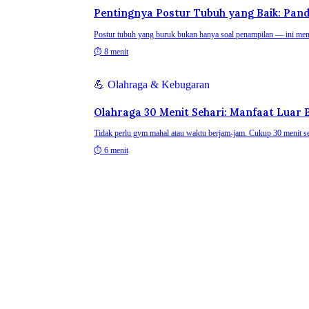
Pentingnya Postur Tubuh yang Baik: Pan
Postur tubuh yang buruk bukan hanya soal penampilan — ini mempen
⏱
8 menit
💪
Olahraga & Kebugaran
Olahraga 30 Menit Sehari: Manfaat Luar
Tidak perlu gym mahal atau waktu berjam-jam. Cukup 30 menit se
⏱
6 menit