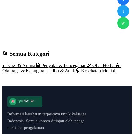
t
w
📂 Semua Kategori
🥗
Gizi & Nutrisi
🏥
Penyakit & Pencegahan
🌿
Obat Herbal
💪
Olahraga & Kebugaran
👶
Ibu & Anak
🧠
Kesehatan Mental
tips
sehat
ku
Informasi kesehatan terpercaya untuk keluarga
Indonesia. Semua konten ditinjau oleh tenaga
medis berpengalaman.