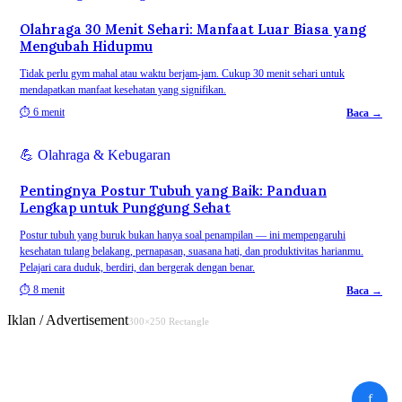
Olahraga 30 Menit Sehari: Manfaat Luar Biasa yang
Mengubah Hidupmu
Tidak perlu gym mahal atau waktu berjam-jam. Cukup 30 menit sehari untuk
mendapatkan manfaat kesehatan yang signifikan.
⏱
6 menit
Baca →
💪
Olahraga & Kebugaran
Pentingnya Postur Tubuh yang Baik: Panduan
Lengkap untuk Punggung Sehat
Postur tubuh yang buruk bukan hanya soal penampilan — ini mempengaruhi
kesehatan tulang belakang, pernapasan, suasana hati, dan produktivitas harianmu.
Pelajari cara duduk, berdiri, dan bergerak dengan benar.
⏱
8 menit
Baca →
Iklan / Advertisement
300×250 Rectangle
f