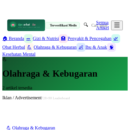
📋 Informasi Kesehatan Terpercaya · 19 Artikel
✉️ info@tipssehatku.com
Terverifikasi Medis
|
Tentang Kami
Semua
🔍
tips
sehat
ku
Terverifikasi Medis
Artikel
HIDUP SEHAT DIMULAI DARI SINI
🏠 Beranda
🥗
Gizi & Nutrisi
🏥
Penyakit & Pencegahan
🌿
Obat Herbal
💪
Olahraga & Kebugaran
👶
Ibu & Anak
🧠
Kesehatan Mental
💪
Olahraga & Kebugaran
2
artikel tersedia
Iklan / Advertisement
728×90 Leaderboard
💪
Olahraga & Kebugaran