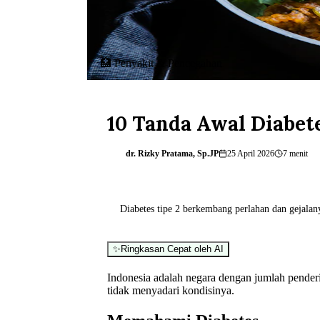
🏥
Penyakit & Pencegahan
10 Tanda Awal Diabet
dr. Rizky Pratama, Sp.JP
25 April 2026
7 menit
d
Diabetes tipe 2 berkembang perlahan dan gejalan
✨
Ringkasan Cepat oleh AI
Indonesia adalah negara dengan jumlah penderi
tidak menyadari kondisinya.