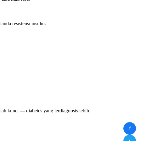
anda resistensi insulin.
dalah kunci — diabetes yang terdiagnosis lebih
f
t