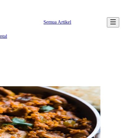
✉️ info@tipssehatku.com |
Tentang Kami
Semua Artikel
ntal