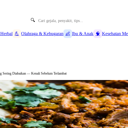
🔍
 Herbal
💪
Olahraga & Kebugaran
👶
Ibu & Anak
🧠
Kesehatan Me
ng Sering Diabaikan — Kenali Sebelum Terlambat