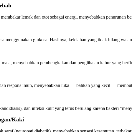
Sebab
ai membakar lemak dan otot sebagai energi, menyebabkan penurunan be
isa menggunakan glukosa. Hasilnya, kelelahan yang tidak hilang walau 
a mata, menyebabkan pembengkakan dan penglihatan kabur yang berflu
ah dan respons imun, menyebabkan luka — bahkan yang kecil — membu
kandidiasis), dan infeksi kulit yang terus berulang karena bakteri "men
ngan/Kaki
 saraf (neuropati diabetik), menyebabkan sensasi kesemutan, terbakar, 