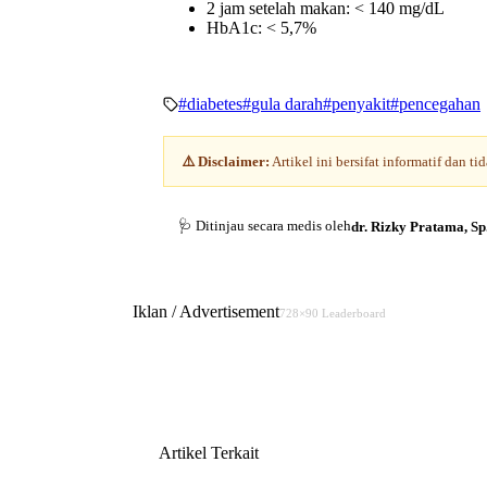
2 jam setelah makan: < 140 mg/dL
HbA1c: < 5,7%
#
diabetes
#
gula darah
#
penyakit
#
pencegahan
⚠️ Disclaimer:
Artikel ini bersifat informatif dan 
🩺 Ditinjau secara medis oleh
dr. Rizky Pratama, Sp
Iklan / Advertisement
728×90 Leaderboard
Artikel Terkait