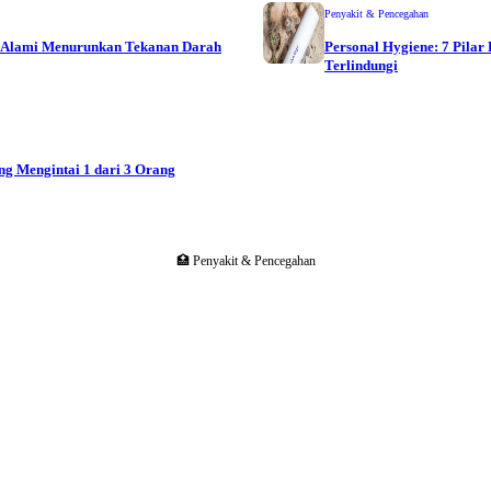
Penyakit & Pencegahan
ra Alami Menurunkan Tekanan Darah
Personal Hygiene: 7 Pilar
Terlindungi
ang Mengintai 1 dari 3 Orang
🏥
Penyakit & Pencegahan
🩺
Terverifikasi Medis
Ditinjau oleh dokter dan tenaga medis berpengalaman