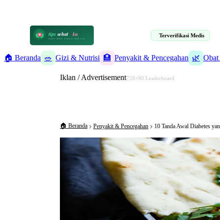
📋 Informasi Kesehatan Terpercaya · 19 Artikel Terverifikasi Medis
tips
sehat
ku
Terverifikasi Medis
HIDUP SEHAT DIMULAI DARI SINI
🏠 Beranda
🥗
Gizi & Nutrisi
🏥
Penyakit & Pencegahan
🌿
Obat
Iklan / Advertisement
728×90 Leaderboard
🏠 Beranda
Penyakit & Pencegahan
10 Tanda Awal Diabetes ya