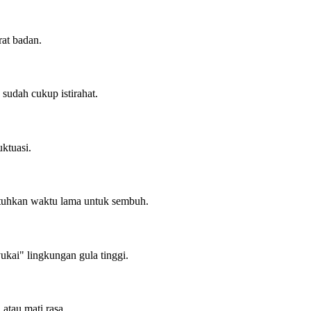
rat badan.
sudah cukup istirahat.
ktuasi.
tuhkan waktu lama untuk sembuh.
yukai" lingkungan gula tinggi.
atau mati rasa.