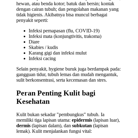
hewan, atau benda kotor; batuk dan bersin; kontak
dengan cairan tubuh; dan pengolahan makanan yang
tidak higienis. Akibatnya bisa muncul berbagai
penyakit seperti:
Infeksi pernapasan (flu, COVID-19)
Infeksi mata (konjungtivitis, trakoma)
Diare
Skabies / kudis
Karang gigi dan infeksi mulut
Infeksi cacing
Selain penyakit, hygiene buruk juga berdampak pada:
gangguan tidur, tubuh lemas dan mudah mengantuk,
sulit berkonsentrasi, serta kecemasan dan stres.
Peran Penting Kulit bagi
Kesehatan
Kulit bukan sekadar "pembungkus" tubuh. Ia
memiliki tiga lapisan utama:
epidermis
(lapisan luar),
dermis
(lapisan dalam), dan
subkutan
(lapisan
lemak). Kulit menjalankan fungsi vital: