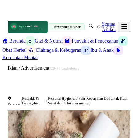
📋 Informasi Kesehatan Terpercaya · 19 Artikel
✉️ info@tipssehatku.com
Terverifikasi Medis
|
Tentang Kami
Semua
🔍
tips
sehat
ku
Terverifikasi Medis
Artikel
HIDUP SEHAT DIMULAI DARI SINI
🏠 Beranda
🥗
Gizi & Nutrisi
🏥
Penyakit & Pencegahan
🌿
Obat Herbal
💪
Olahraga & Kebugaran
👶
Ibu & Anak
🧠
Kesehatan Mental
Iklan / Advertisement
728×90 Leaderboard
🏠
Penyakit &
Personal Hygiene: 7 Pilar Kebersihan Diri untuk Kulit
Pencegahan
Sehat dan Tubuh Terlindungi
Beranda