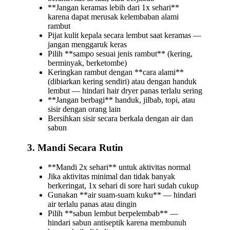
**Jangan keramas lebih dari 1x sehari**
karena dapat merusak kelembaban alami
rambut
Pijat kulit kepala secara lembut saat keramas —
jangan menggaruk keras
Pilih **sampo sesuai jenis rambut** (kering,
berminyak, berketombe)
Keringkan rambut dengan **cara alami**
(dibiarkan kering sendiri) atau dengan handuk
lembut — hindari hair dryer panas terlalu sering
**Jangan berbagi** handuk, jilbab, topi, atau
sisir dengan orang lain
Bersihkan sisir secara berkala dengan air dan
sabun
3. Mandi Secara Rutin
**Mandi 2x sehari** untuk aktivitas normal
Jika aktivitas minimal dan tidak banyak
berkeringat, 1x sehari di sore hari sudah cukup
Gunakan **air suam-suam kuku** — hindari
air terlalu panas atau dingin
Pilih **sabun lembut berpelembab** —
hindari sabun antiseptik karena membunuh