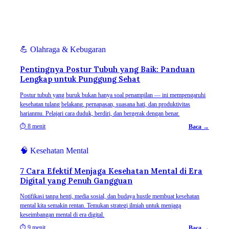
💪
Olahraga & Kebugaran
Pentingnya Postur Tubuh yang Baik: Panduan
Lengkap untuk Punggung Sehat
Postur tubuh yang buruk bukan hanya soal penampilan — ini mempengaruhi
kesehatan tulang belakang, pernapasan, suasana hati, dan produktivitas
harianmu. Pelajari cara duduk, berdiri, dan bergerak dengan benar.
⏱
8 menit
Baca →
🧠
Kesehatan Mental
7 Cara Efektif Menjaga Kesehatan Mental di Era
Digital yang Penuh Gangguan
Notifikasi tanpa henti, media sosial, dan budaya hustle membuat kesehatan
mental kita semakin rentan. Temukan strategi ilmiah untuk menjaga
keseimbangan mental di era digital.
⏱
9 menit
Baca →