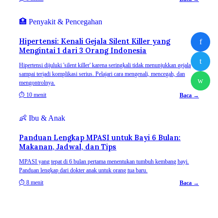
🏥
Penyakit & Pencegahan
Hipertensi: Kenali Gejala Silent Killer yang
f
Mengintai 1 dari 3 Orang Indonesia
t
Hipertensi dijuluki 'silent killer' karena seringkali tidak menunjukkan gejala
sampai terjadi komplikasi serius. Pelajari cara mengenali, mencegah, dan
w
mengontrolnya.
⏱
10 menit
Baca →
👶
Ibu & Anak
Panduan Lengkap MPASI untuk Bayi 6 Bulan:
Makanan, Jadwal, dan Tips
MPASI yang tepat di 6 bulan pertama menentukan tumbuh kembang bayi.
Panduan lengkap dari dokter anak untuk orang tua baru.
⏱
8 menit
Baca →