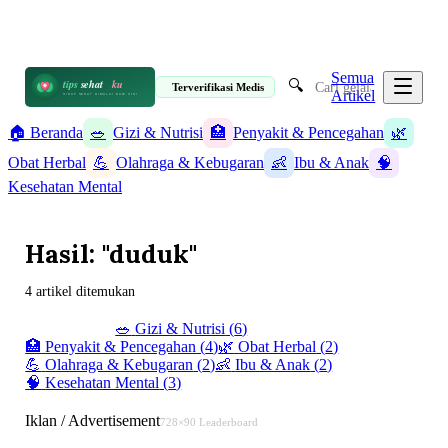
📋 Informasi Kesehatan Terpercaya · 19 Artikel
✉️ info@tipssehatku.com
Terverifikasi Medis
|
Tentang Kami
Semua
🔍
tips
sehat
ku
Terverifikasi Medis
Artikel
HIDUP SEHAT DIMULAI DARI SINI
🏠 Beranda
🥗
Gizi & Nutrisi
🏥
Penyakit & Pencegahan
🌿
Obat Herbal
💪
Olahraga & Kebugaran
👶
Ibu & Anak
🧠
Kesehatan Mental
Hasil: "duduk"
4 artikel ditemukan
✨ Semua (
19
)
🥗
Gizi & Nutrisi
(
6
)
🏥
Penyakit & Pencegahan
(
4
)
🌿
Obat Herbal
(
2
)
💪
Olahraga & Kebugaran
(
2
)
👶
Ibu & Anak
(
2
)
🧠
Kesehatan Mental
(
3
)
Iklan / Advertisement
728×90 Leaderboard