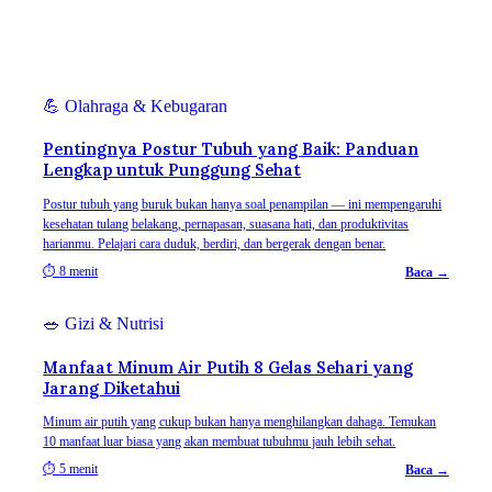
💪
Olahraga & Kebugaran
Pentingnya Postur Tubuh yang Baik: Panduan
Lengkap untuk Punggung Sehat
Postur tubuh yang buruk bukan hanya soal penampilan — ini mempengaruhi
kesehatan tulang belakang, pernapasan, suasana hati, dan produktivitas
harianmu. Pelajari cara duduk, berdiri, dan bergerak dengan benar.
⏱
8 menit
Baca →
🥗
Gizi & Nutrisi
Manfaat Minum Air Putih 8 Gelas Sehari yang
Jarang Diketahui
Minum air putih yang cukup bukan hanya menghilangkan dahaga. Temukan
10 manfaat luar biasa yang akan membuat tubuhmu jauh lebih sehat.
⏱
5 menit
Baca →