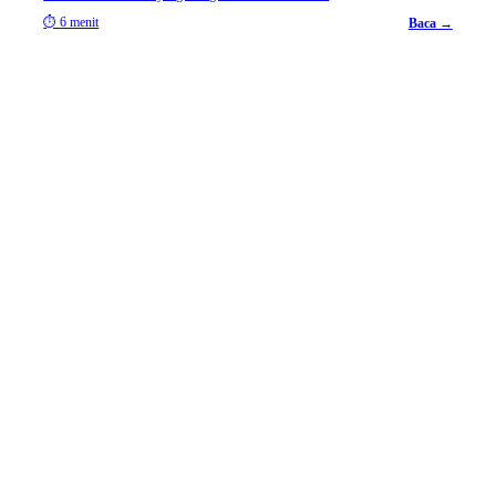
⏱
6 menit
Baca →