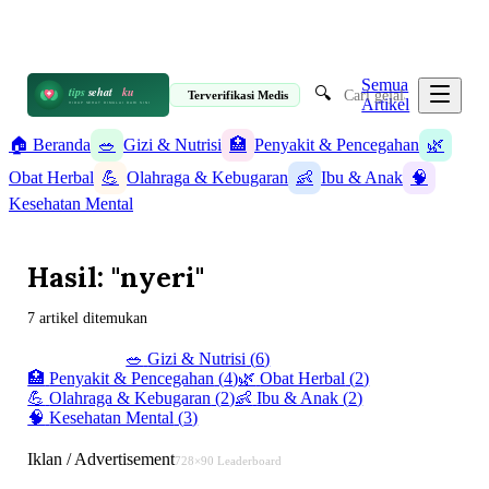
📋 Informasi Kesehatan Terpercaya · 19 Artikel
✉️ info@tipssehatku.com
Terverifikasi Medis
|
Tentang Kami
Semua
🔍
tips
sehat
ku
Terverifikasi Medis
Artikel
HIDUP SEHAT DIMULAI DARI SINI
🏠 Beranda
🥗
Gizi & Nutrisi
🏥
Penyakit & Pencegahan
🌿
Obat Herbal
💪
Olahraga & Kebugaran
👶
Ibu & Anak
🧠
Kesehatan Mental
Hasil: "nyeri"
7 artikel ditemukan
✨ Semua (
19
)
🥗
Gizi & Nutrisi
(
6
)
🏥
Penyakit & Pencegahan
(
4
)
🌿
Obat Herbal
(
2
)
💪
Olahraga & Kebugaran
(
2
)
👶
Ibu & Anak
(
2
)
🧠
Kesehatan Mental
(
3
)
Iklan / Advertisement
728×90 Leaderboard