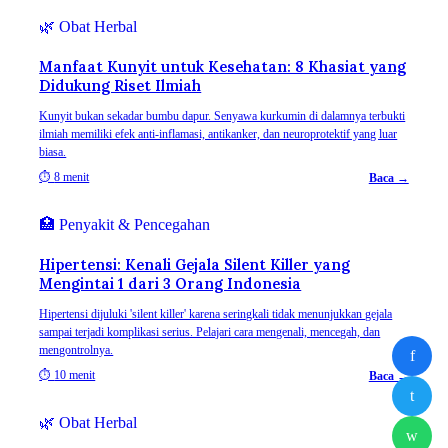
🌿
Obat Herbal
Manfaat Kunyit untuk Kesehatan: 8 Khasiat yang
Didukung Riset Ilmiah
Kunyit bukan sekadar bumbu dapur. Senyawa kurkumin di dalamnya terbukti
ilmiah memiliki efek anti-inflamasi, antikanker, dan neuroprotektif yang luar
biasa.
⏱
8 menit
Baca →
🏥
Penyakit & Pencegahan
Hipertensi: Kenali Gejala Silent Killer yang
Mengintai 1 dari 3 Orang Indonesia
Hipertensi dijuluki 'silent killer' karena seringkali tidak menunjukkan gejala
sampai terjadi komplikasi serius. Pelajari cara mengenali, mencegah, dan
mengontrolnya.
f
⏱
10 menit
Baca →
t
🌿
Obat Herbal
w