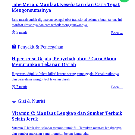
Jahe Merah: Manfaat Kesehatan dan Cara Tepat
Mengonsumsinya
Jahe merah sudah digunakan sebagai obat tradisional selama ribuan tahun. Ini
manfaat ilmiahnya dan cara terbaik menggunakannya.
⏱
5 menit
Baca →
🏥
Penyakit & Pencegahan
Hipertensi: Gejala, Penyebab, dan 7 Cara Alami
Menurunkan Tekanan Darah
Hipertensi dijuluki 'silent killer' karena sering tanpa gejala. Kenali risikonya
dan cara alami mengontrol tekanan darah.
⏱
7 menit
Baca →
🥗
Gizi & Nutrisi
Vitamin C: Manfaat Lengkap dan Sumber Terbaik
Selain Jeruk
Vitamin C lebih dari sekadar vitamin untuk flu. Temukan manfaat lengkapnya
dan sumber makanan yang mungkin belum kamu tahu.