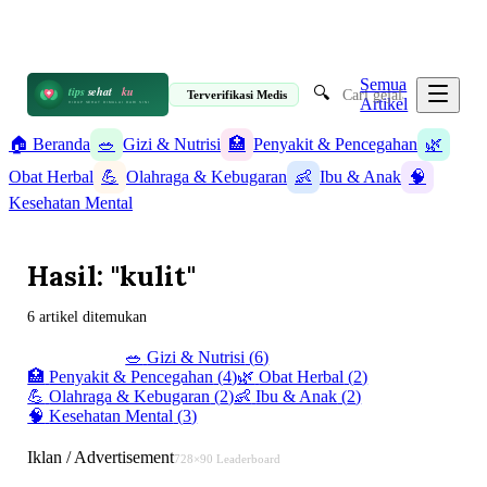
📋 Informasi Kesehatan Terpercaya · 19 Artikel
✉️ info@tipssehatku.com
Terverifikasi Medis
|
Tentang Kami
Semua
🔍
tips
sehat
ku
Terverifikasi Medis
Artikel
HIDUP SEHAT DIMULAI DARI SINI
🏠 Beranda
🥗
Gizi & Nutrisi
🏥
Penyakit & Pencegahan
🌿
Obat Herbal
💪
Olahraga & Kebugaran
👶
Ibu & Anak
🧠
Kesehatan Mental
Hasil: "kulit"
6 artikel ditemukan
✨ Semua (
19
)
🥗
Gizi & Nutrisi
(
6
)
🏥
Penyakit & Pencegahan
(
4
)
🌿
Obat Herbal
(
2
)
💪
Olahraga & Kebugaran
(
2
)
👶
Ibu & Anak
(
2
)
🧠
Kesehatan Mental
(
3
)
Iklan / Advertisement
728×90 Leaderboard