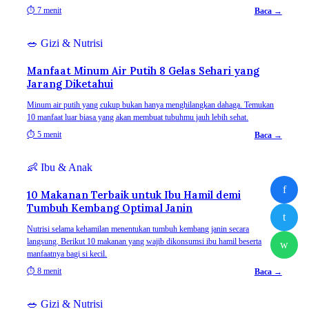
⏱
7 menit
Baca →
🥗
Gizi & Nutrisi
Manfaat Minum Air Putih 8 Gelas Sehari yang
Jarang Diketahui
Minum air putih yang cukup bukan hanya menghilangkan dahaga. Temukan
10 manfaat luar biasa yang akan membuat tubuhmu jauh lebih sehat.
⏱
5 menit
Baca →
👶
Ibu & Anak
f
10 Makanan Terbaik untuk Ibu Hamil demi
Tumbuh Kembang Optimal Janin
t
Nutrisi selama kehamilan menentukan tumbuh kembang janin secara
langsung. Berikut 10 makanan yang wajib dikonsumsi ibu hamil beserta
w
manfaatnya bagi si kecil.
⏱
8 menit
Baca →
🥗
Gizi & Nutrisi