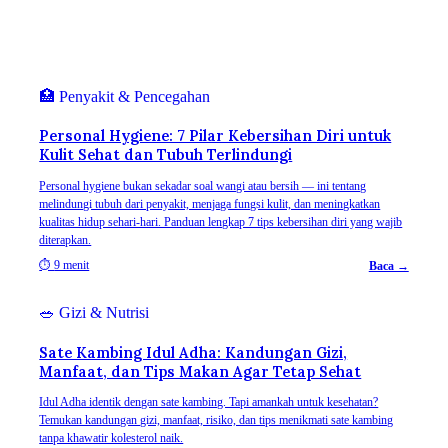
🏥
Penyakit & Pencegahan
Personal Hygiene: 7 Pilar Kebersihan Diri untuk
Kulit Sehat dan Tubuh Terlindungi
Personal hygiene bukan sekadar soal wangi atau bersih — ini tentang
melindungi tubuh dari penyakit, menjaga fungsi kulit, dan meningkatkan
kualitas hidup sehari-hari. Panduan lengkap 7 tips kebersihan diri yang wajib
diterapkan.
⏱
9 menit
Baca →
🥗
Gizi & Nutrisi
Sate Kambing Idul Adha: Kandungan Gizi,
Manfaat, dan Tips Makan Agar Tetap Sehat
Idul Adha identik dengan sate kambing. Tapi amankah untuk kesehatan?
Temukan kandungan gizi, manfaat, risiko, dan tips menikmati sate kambing
tanpa khawatir kolesterol naik.