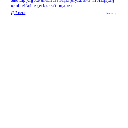
Stres kerja yang tidak dikelola bisa menjadi penyakit serius. Ini strategi yang
terbukti efektif mengelola stres di tempat kerja.
⏱
7 menit
Baca →