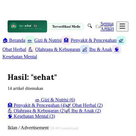
📋 Informasi Kesehatan Terpercaya · 19 Artikel
✉️ info@tipssehatku.com
Terverifikasi Medis
|
Tentang Kami
Semua
🔍
tips
sehat
ku
Terverifikasi Medis
Artikel
HIDUP SEHAT DIMULAI DARI SINI
🏠 Beranda
🥗
Gizi & Nutrisi
🏥
Penyakit & Pencegahan
🌿
Obat Herbal
💪
Olahraga & Kebugaran
👶
Ibu & Anak
🧠
Kesehatan Mental
Hasil: "sehat"
14 artikel ditemukan
✨ Semua (
19
)
🥗
Gizi & Nutrisi
(
6
)
🏥
Penyakit & Pencegahan
(
4
)
🌿
Obat Herbal
(
2
)
💪
Olahraga & Kebugaran
(
2
)
👶
Ibu & Anak
(
2
)
🧠
Kesehatan Mental
(
3
)
Iklan / Advertisement
728×90 Leaderboard