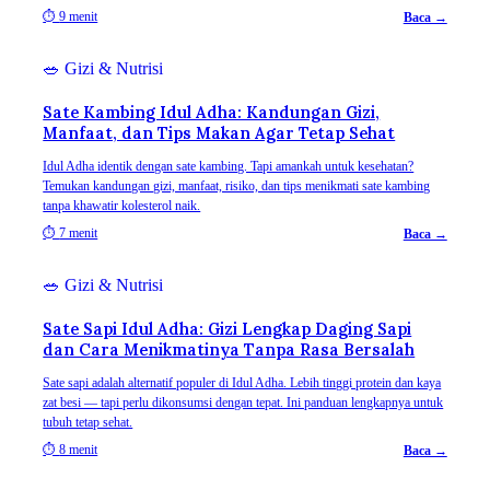
⏱
9 menit
Baca →
🥗
Gizi & Nutrisi
Sate Kambing Idul Adha: Kandungan Gizi,
Manfaat, dan Tips Makan Agar Tetap Sehat
Idul Adha identik dengan sate kambing. Tapi amankah untuk kesehatan?
Temukan kandungan gizi, manfaat, risiko, dan tips menikmati sate kambing
tanpa khawatir kolesterol naik.
⏱
7 menit
Baca →
🥗
Gizi & Nutrisi
Sate Sapi Idul Adha: Gizi Lengkap Daging Sapi
dan Cara Menikmatinya Tanpa Rasa Bersalah
Sate sapi adalah alternatif populer di Idul Adha. Lebih tinggi protein dan kaya
zat besi — tapi perlu dikonsumsi dengan tepat. Ini panduan lengkapnya untuk
tubuh tetap sehat.
⏱
8 menit
Baca →