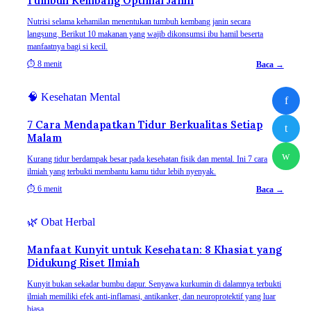
Tumbuh Kembang Optimal Janin
Nutrisi selama kehamilan menentukan tumbuh kembang janin secara
langsung. Berikut 10 makanan yang wajib dikonsumsi ibu hamil beserta
manfaatnya bagi si kecil.
⏱
8 menit
Baca →
🧠
Kesehatan Mental
f
7 Cara Mendapatkan Tidur Berkualitas Setiap
t
Malam
w
Kurang tidur berdampak besar pada kesehatan fisik dan mental. Ini 7 cara
ilmiah yang terbukti membantu kamu tidur lebih nyenyak.
⏱
6 menit
Baca →
🌿
Obat Herbal
Manfaat Kunyit untuk Kesehatan: 8 Khasiat yang
Didukung Riset Ilmiah
Kunyit bukan sekadar bumbu dapur. Senyawa kurkumin di dalamnya terbukti
ilmiah memiliki efek anti-inflamasi, antikanker, dan neuroprotektif yang luar
biasa.