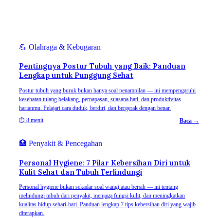
💪
Olahraga & Kebugaran
Pentingnya Postur Tubuh yang Baik: Panduan
Lengkap untuk Punggung Sehat
Postur tubuh yang buruk bukan hanya soal penampilan — ini mempengaruhi
kesehatan tulang belakang, pernapasan, suasana hati, dan produktivitas
harianmu. Pelajari cara duduk, berdiri, dan bergerak dengan benar.
⏱
8 menit
Baca →
🏥
Penyakit & Pencegahan
Personal Hygiene: 7 Pilar Kebersihan Diri untuk
Kulit Sehat dan Tubuh Terlindungi
Personal hygiene bukan sekadar soal wangi atau bersih — ini tentang
melindungi tubuh dari penyakit, menjaga fungsi kulit, dan meningkatkan
kualitas hidup sehari-hari. Panduan lengkap 7 tips kebersihan diri yang wajib
diterapkan.