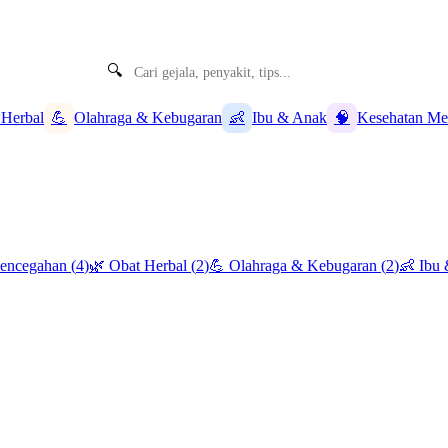
🔍
 Herbal
💪
Olahraga & Kebugaran
👶
Ibu & Anak
🧠
Kesehatan Me
Pencegahan
(
4
)
🌿
Obat Herbal
(
2
)
💪
Olahraga & Kebugaran
(
2
)
👶
Ibu