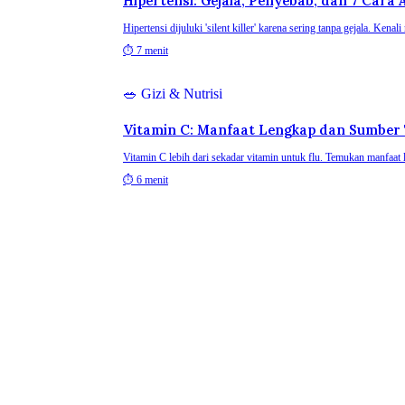
Hipertensi: Gejala, Penyebab, dan 7 Car
Hipertensi dijuluki 'silent killer' karena sering tanpa gejala. Kena
⏱
7 menit
🥗
Gizi & Nutrisi
Vitamin C: Manfaat Lengkap dan Sumber T
Vitamin C lebih dari sekadar vitamin untuk flu. Temukan manfa
⏱
6 menit