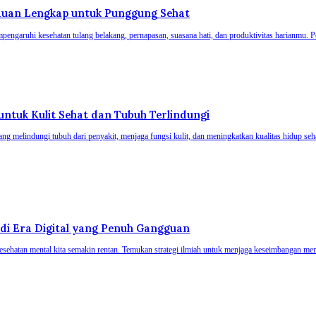
duan Lengkap untuk Punggung Sehat
garuhi kesehatan tulang belakang, pernapasan, suasana hati, dan produktivitas harianmu. Pel
 untuk Kulit Sehat dan Tubuh Terlindungi
ang melindungi tubuh dari penyakit, menjaga fungsi kulit, dan meningkatkan kualitas hidup seha
 di Era Digital yang Penuh Gangguan
esehatan mental kita semakin rentan. Temukan strategi ilmiah untuk menjaga keseimbangan menta