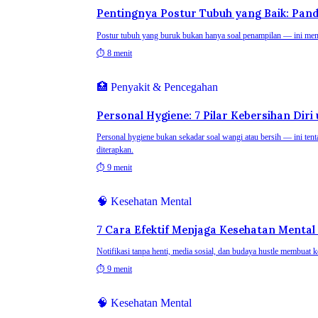
Pentingnya Postur Tubuh yang Baik: Pan
Postur tubuh yang buruk bukan hanya soal penampilan — ini mempen
⏱
8 menit
🏥
Penyakit & Pencegahan
Personal Hygiene: 7 Pilar Kebersihan Diri
Personal hygiene bukan sekadar soal wangi atau bersih — ini tent
diterapkan.
⏱
9 menit
🧠
Kesehatan Mental
7 Cara Efektif Menjaga Kesehatan Mental
Notifikasi tanpa henti, media sosial, dan budaya hustle membuat k
⏱
9 menit
🧠
Kesehatan Mental