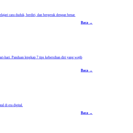
ajari cara duduk, berdiri, dan bergerak dengan benar.
Baca →
ri-hari. Panduan lengkap 7 tips kebersihan diri yang wajib
Baca →
l di era digital.
Baca →