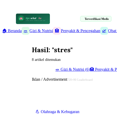
📋 Informasi Kesehatan Terpercaya · 19 Artikel Terverifikasi Medis
tips
sehat
ku
Terverifikasi Medis
HIDUP SEHAT DIMULAI DARI SINI
🏠 Beranda
🥗
Gizi & Nutrisi
🏥
Penyakit & Pencegahan
🌿
Obat
Hasil: "stres"
8 artikel ditemukan
✨ Semua (
19
)
🥗
Gizi & Nutrisi
(
6
)
🏥
Penyakit & 
Iklan / Advertisement
728×90 Leaderboard
💪
Olahraga & Kebugaran