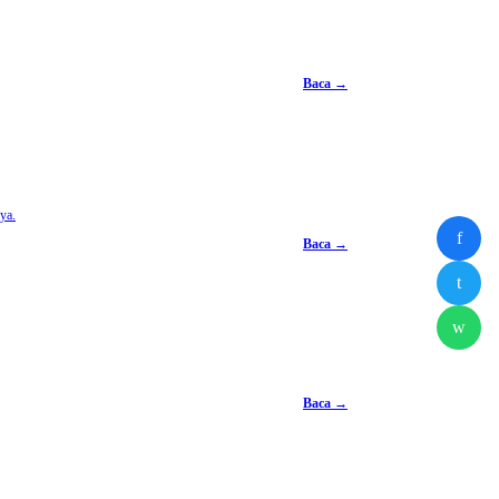
Baca →
nya.
f
Baca →
t
w
Baca →