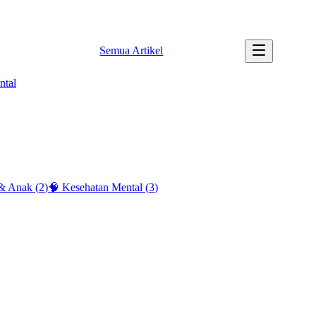
✉️ info@tipssehatku.com |
Tentang Kami
Semua Artikel
ntal
 & Anak
(
2
)
🧠
Kesehatan Mental
(
3
)