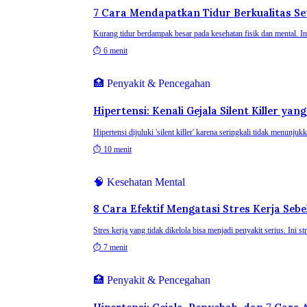
7 Cara Mendapatkan Tidur Berkualitas S
Kurang tidur berdampak besar pada kesehatan fisik dan mental. In
⏱
6 menit
🏥
Penyakit & Pencegahan
Hipertensi: Kenali Gejala Silent Killer ya
Hipertensi dijuluki 'silent killer' karena seringkali tidak menunj
⏱
10 menit
🧠
Kesehatan Mental
8 Cara Efektif Mengatasi Stres Kerja Se
Stres kerja yang tidak dikelola bisa menjadi penyakit serius. Ini str
⏱
7 menit
🏥
Penyakit & Pencegahan