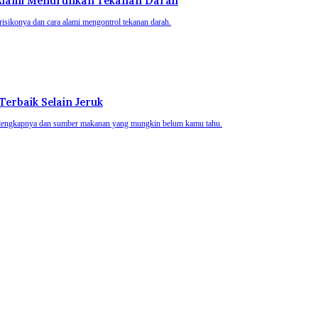
a Alami Menurunkan Tekanan Darah
li risikonya dan cara alami mengontrol tekanan darah.
erbaik Selain Jeruk
at lengkapnya dan sumber makanan yang mungkin belum kamu tahu.